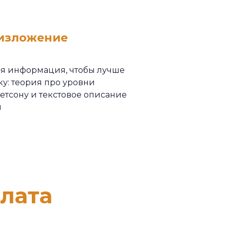
 изложение
я информация, чтобы лучше
у: теория про уровни
Бетсону и текстовое описание
и
плата