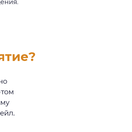
ения.
ятие?
но
этом
ому
ейл.