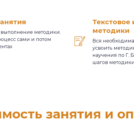
занятия
Текстовое
методики
 выполнение методики.
оцесс сами и потом
Вся необходима
ентах
усвоить методик
научения по Г. 
шагов методик
мость занятия и о