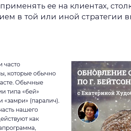
 применять ее на клиентах, стол
ием в той или иной стратегии
и часто
ы, которые обычно
асте. Обычные
и типа «бей»
ли «замри» (паралич)
.
часть нашего
ействуют как
апрограмма,