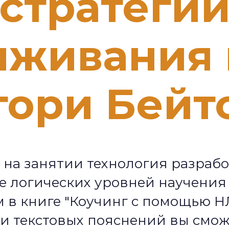
стратеги
ыживания 
гори Бейт
 на занятии технология разрабо
е логических уровней научения 
м в книге "Коучинг с помощью Н
и текстовых пояснений вы смож