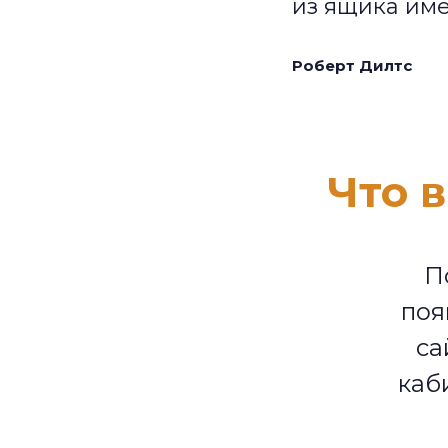
из ящика им
Роберт Дилтс
Что 
П
поя
са
каб