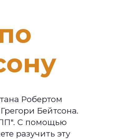
й
по
сону
тана Робертом
Грегори Бейтсона.
ЛП". С помощью
ете разучить эту