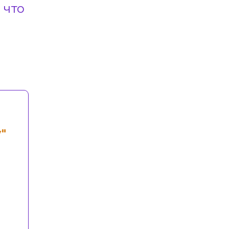
 что
"