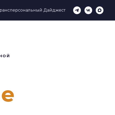
рансперсональный Дайджест
ИНОЙ
ие